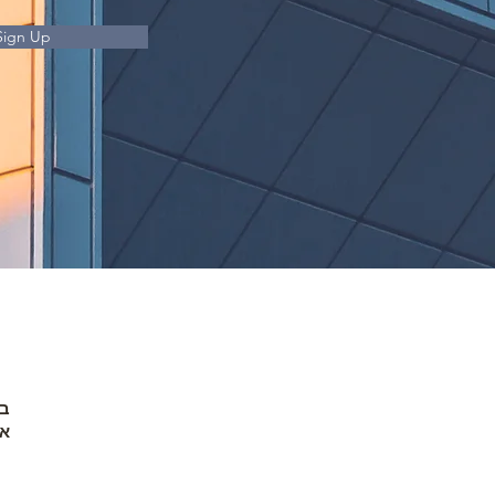
Sign Up
א